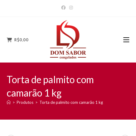
Ir
para
o
conteúdo
R$
0,00
Torta de palmito com
camarão 1 kg
>
Produtos
>
Torta de palmito com camarão 1 kg