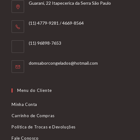
Guarani, 22 Itapecerica da Serra São Paulo
(11) 4779-9281 / 4669-8564
(11) 96898-7653
Abre
domsaborcongelados@hotmail.com
em
seu
aplicativo
Menu do Cliente
Minha Conta
Carrinho de Compras
Política de Trocas e Devoluções
Fale Conosco