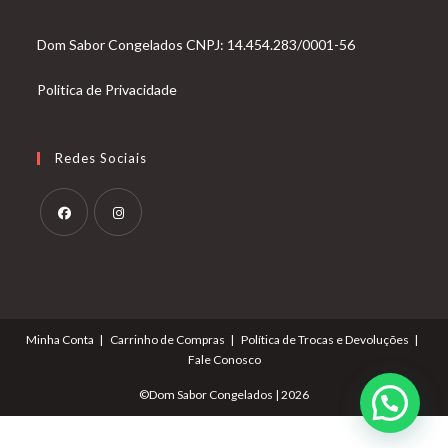
Dom Sabor Congelados CNPJ: 14.454.283/0001-56
Politica de Privacidade
Redes Sociais
Abre
Abre
em
em
uma
uma
nova
nova
Minha Conta
Carrinho de Compras
Política de Trocas e Devoluções
aba
aba
Fale Conosco
©Dom Sabor Congelados | 2026