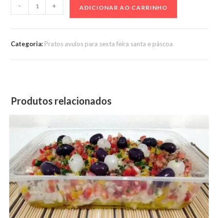
Torta
-
+
ADICIONAR AO CARRINHO
de
palmito
com
Categoria:
Pratos avulos para sexta feira santa e páscoa
camarão
1
kg
quantidade
Produtos relacionados