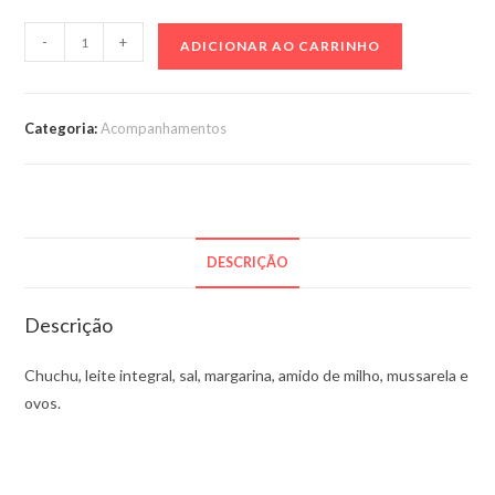
Suflê
-
+
ADICIONAR AO CARRINHO
de
chuchu
–
Categoria:
Acompanhamentos
500g
quantidade
DESCRIÇÃO
Descrição
Chuchu, leite integral, sal, margarina, amido de milho, mussarela e
ovos.