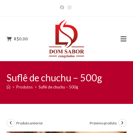
Ir
para
o
conteúdo
R$
0,00
Suflê de chuchu – 500g
>
Produtos
>
Suflê de chuchu – 500g
Produto anterior
Próximo produto