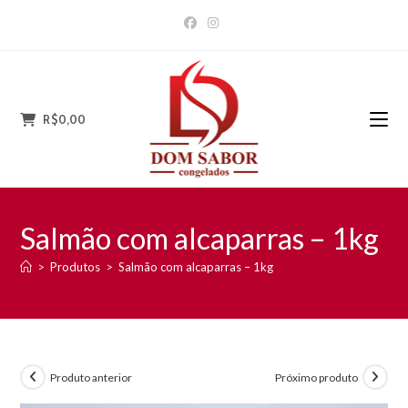
Ir
para
o
conteúdo
R$
0,00
Salmão com alcaparras – 1kg
>
Produtos
>
Salmão com alcaparras – 1kg
Produto anterior
Próximo produto