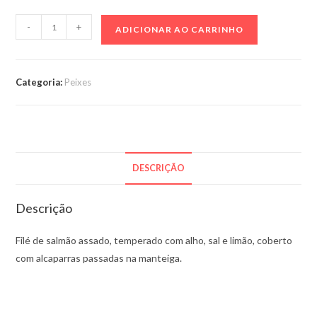
Salmão
-
+
ADICIONAR AO CARRINHO
com
alcaparras
–
Categoria:
Peixes
1kg
quantidade
DESCRIÇÃO
Descrição
Filé de salmão assado, temperado com alho, sal e limão, coberto
com alcaparras passadas na manteiga.