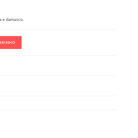
a e damasco.
SITE
RRINHO