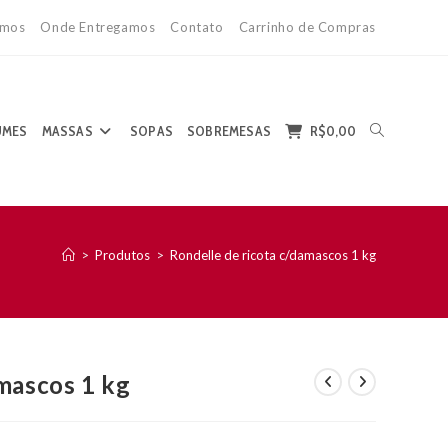
mos
Onde Entregamos
Contato
Carrinho de Compras
ALTERNAR
UMES
MASSAS
SOPAS
SOBREMESAS
R$
0,00
>
Produtos
>
Rondelle de ricota c/damascos 1 kg
PESQUISA
amascos 1 kg
DO