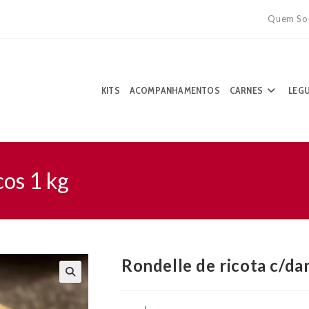
Quem So
KITS
ACOMPANHAMENTOS
CARNES
LEG
cos 1 kg
Rondelle de ricota c/d
🔍