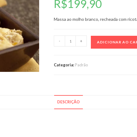
R$
199,90
Massa ao molho branco, recheada com ricot
Rondelle
-
+
ADICIONAR AO CA
de
ricota
c/damascos
Categoria:
Padrão
1
kg
quantidade
DESCRIÇÃO