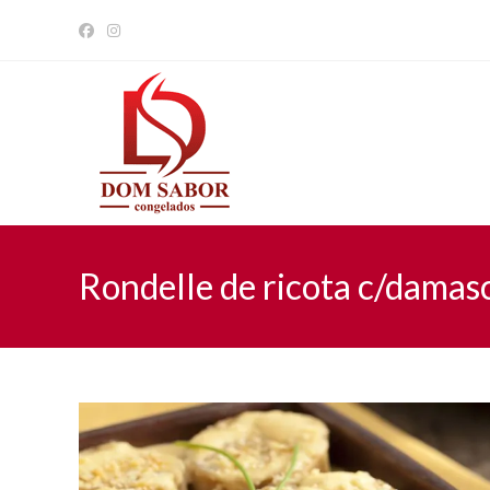
Ir
para
o
conteúdo
Rondelle de ricota c/damas