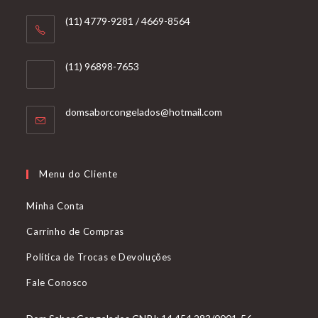
(11) 4779-9281 / 4669-8564
(11) 96898-7653
Abre
domsaborcongelados@hotmail.com
em
seu
aplicativo
Menu do Cliente
Minha Conta
Carrinho de Compras
Política de Trocas e Devoluções
Fale Conosco