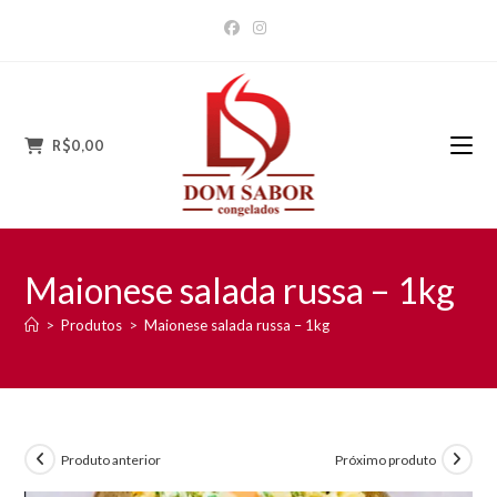
Ir
para
o
conteúdo
R$
0,00
Maionese salada russa – 1kg
>
Produtos
>
Maionese salada russa – 1kg
Produto anterior
Próximo produto