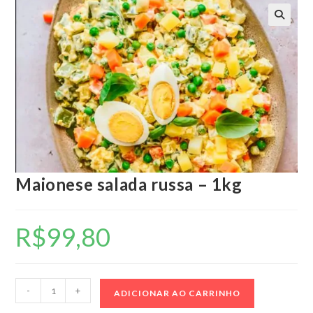
🔍
Maionese salada russa – 1kg
R$
99,80
Maionese
-
+
ADICIONAR AO CARRINHO
salada