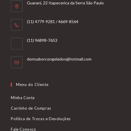
Guarani, 22 Itapecerica da Serra São Paulo
(11) 4779-9281 / 4669-8564
(11) 96898-7653
Abre
domsaborcongelados@hotmail.com
em
seu
aplicativo
Menu do Cliente
Minha Conta
Carrinho de Compras
Política de Trocas e Devoluções
Fale Conosco