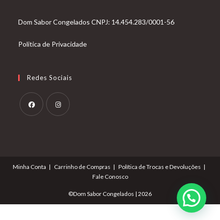
Dom Sabor Congelados CNPJ: 14.454.283/0001-56
Politica de Privacidade
Redes Sociais
Abre
Abre
em
em
uma
uma
nova
nova
Minha Conta
Carrinho de Compras
Política de Trocas e Devoluções
aba
aba
Fale Conosco
©Dom Sabor Congelados | 2026