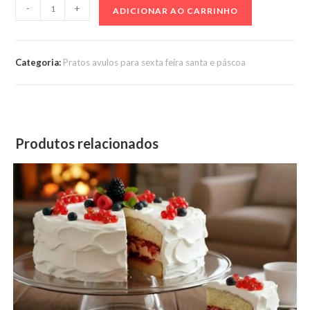
Lombo
-
+
ADICIONAR AO CARRINHO
ao
molho
barbecue
Categoria:
Pratos avulos para sexta feira santa e páscoa
1
kg
quantidade
Produtos relacionados