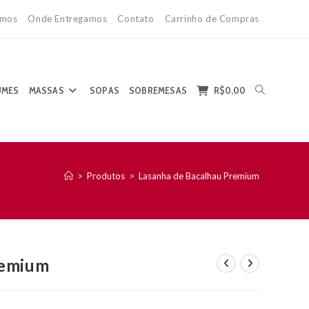
mos
Onde Entregamos
Contato
Carrinho de Compras
ALTERNAR
UMES
MASSAS
SOPAS
SOBREMESAS
R$
0,00
>
Produtos
>
Lasanha de Bacalhau Premium
PESQUISA
remium
DO