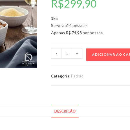
R$
299,90
1kg
Serve até 4 pessoas
Apenas R$ 74,98 por pessoa
Lasanha
-
+
ADICIONAR AO CA
de
Bacalhau
Premium
Categoria:
Padrão
quantidade
DESCRIÇÃO