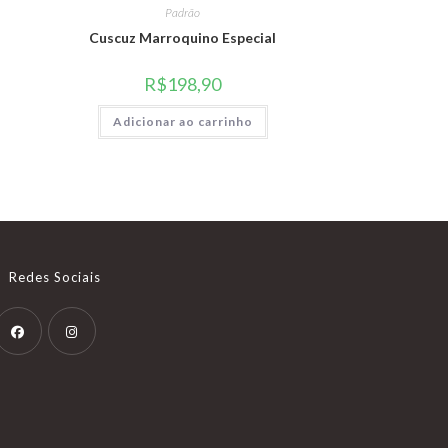
Padrão
Cuscuz Marroquino Especial
R$
198,90
Adicionar ao carrinho
Redes Sociais
Abre
Abre
em
em
uma
uma
nova
nova