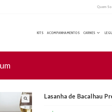
Quem So
KITS
ACOMPANHAMENTOS
CARNES
LEG
ium
Lasanha de Bacalhau P
🔍