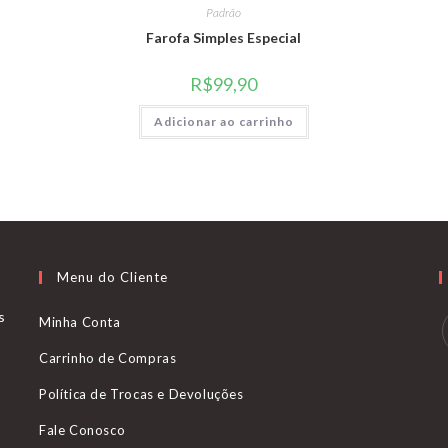
Padrão
Farofa Simples Especial
R$
99,90
Adicionar ao carrinho
Menu do Cliente
s
Minha Conta
Carrinho de Compras
Política de Trocas e Devoluções
Fale Conosco