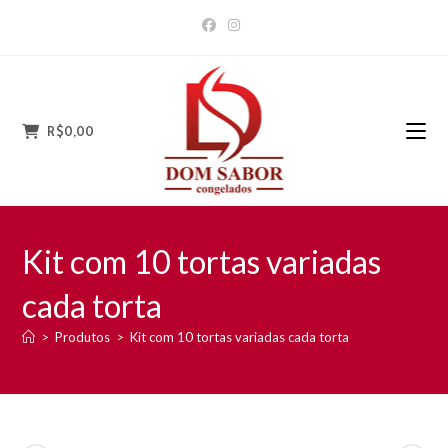
Ir
para
o
conteúdo
R$
0,00
Kit com 10 tortas variadas
cada torta
>
Produtos
>
Kit com 10 tortas variadas cada torta