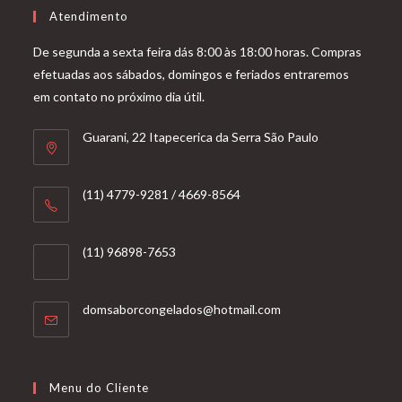
Atendimento
De segunda a sexta feira dás 8:00 às 18:00 horas. Compras
efetuadas aos sábados, domingos e feriados entraremos
em contato no próximo dia útil.
Guarani, 22 Itapecerica da Serra São Paulo
(11) 4779-9281 / 4669-8564
(11) 96898-7653
Abre
domsaborcongelados@hotmail.com
em
seu
aplicativo
Menu do Cliente