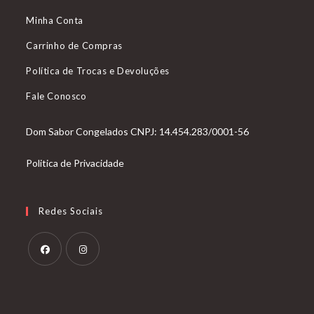
Minha Conta
Carrinho de Compras
Política de Trocas e Devoluções
Fale Conosco
Dom Sabor Congelados CNPJ: 14.454.283/0001-56
Politica de Privacidade
Redes Sociais
Abre
Abre
em
em
uma
uma