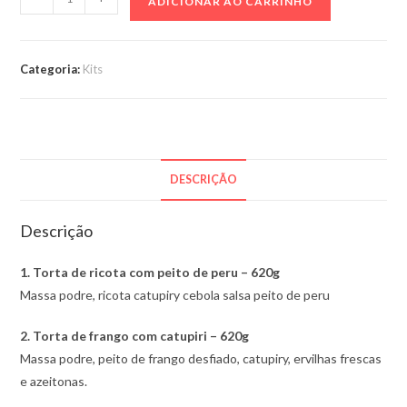
ADICIONAR AO CARRINHO
com
10
tortas
Categoria:
Kits
variadas
cada
torta
quantidade
DESCRIÇÃO
Descrição
1. Torta de ricota com peito de peru – 620g
Massa podre, ricota catupiry cebola salsa peito de peru
2. Torta de frango com catupiri – 620g
Massa podre, peito de frango desfiado, catupiry, ervilhas frescas
e azeitonas.