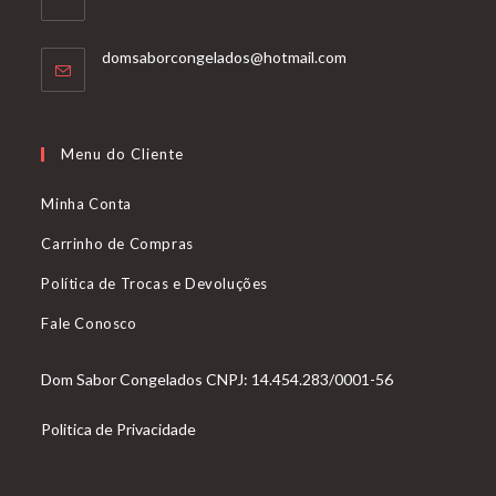
Abre
domsaborcongelados@hotmail.com
em
seu
aplicativo
Menu do Cliente
Minha Conta
Carrinho de Compras
Política de Trocas e Devoluções
Fale Conosco
Dom Sabor Congelados CNPJ: 14.454.283/0001-56
Politica de Privacidade