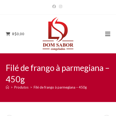
Ir
para
o
conteúdo
R$
0,00
Filé de frango à parmegiana –
450g
>
Produtos
>
Filé de frango à parmegiana – 450g