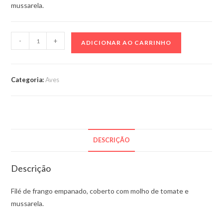
mussarela.
Filé
-
+
ADICIONAR AO CARRINHO
de
frango
à
Categoria:
Aves
parmegiana
–
450g
quantidade
DESCRIÇÃO
Descrição
Filé de frango empanado, coberto com molho de tomate e
mussarela.