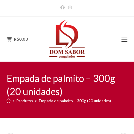
Ir
para
o
conteúdo
R$
0,00
Empada de palmito – 300g
(20 unidades)
>
Produtos
>
Empada de palmito – 300g (20 unidades)