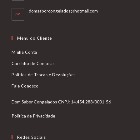
Abre
domsaborcongelados@hotmail.com
em
seu
aplicativo
Menu do Cliente
Minha Conta
Carrinho de Compras
Política de Trocas e Devoluções
Fale Conosco
Dom Sabor Congelados CNPJ: 14.454.283/0001-56
Politica de Privacidade
Redes Sociais