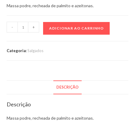
Massa podre, recheada de palmito e azeitonas.
Empada
-
+
ADICIONAR AO CARRINHO
de
palmito
–
Categoria:
Salgados
300g
(20
unidades)
quantidade
DESCRIÇÃO
Descrição
Massa podre, recheada de palmito e azeitonas.