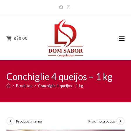
Ir
para
o
conteúdo
R$
0,00
Conchiglie 4 queijos – 1 kg
>
Produtos
>
Conchiglie 4 queijos – 1 kg
Produto anterior
Próximo produto