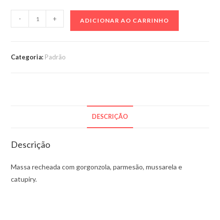
Conchiglie
-
+
ADICIONAR AO CARRINHO
4
queijos
-
Categoria:
Padrão
1
kg
quantidade
DESCRIÇÃO
Descrição
Massa recheada com gorgonzola, parmesão, mussarela e
catupiry.