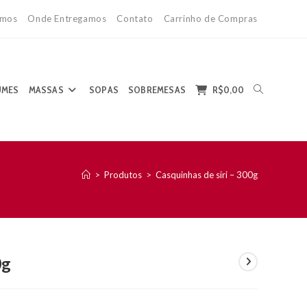
mos
Onde Entregamos
Contato
Carrinho de Compras
ALTERNAR
UMES
MASSAS
SOPAS
SOBREMESAS
R$
0,00
>
Produtos
>
Casquinhas de siri – 300g
PESQUISA
0g
DO