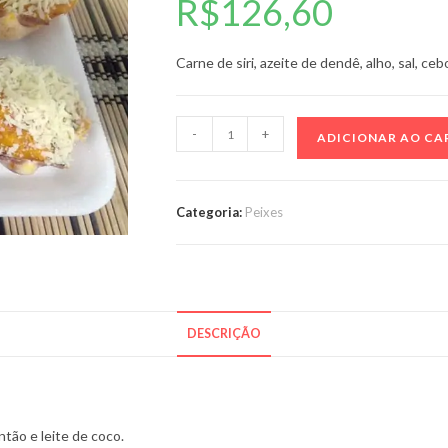
R$
126,60
Carne de siri, azeite de dendê, alho, sal, ce
Casquinhas
-
+
ADICIONAR AO CA
de
siri
–
Categoria:
Peixes
300g
quantidade
DESCRIÇÃO
ntão e leite de coco.